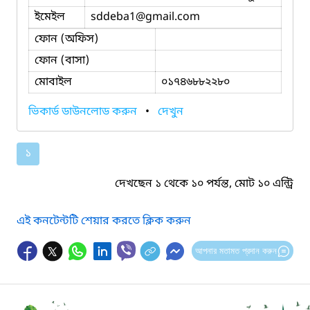
ইমেইল
sddeba1
@gmail.com
ফোন (অফিস)
ফোন (বাসা)
মোবাইল
০১৭৪৬৮৮২২৮০
ভিকার্ড ডাউনলোড করুন
•
দেখুন
১
দেখছেন ১ থেকে ১০ পর্যন্ত, মোট ১০ এন্ট্রি
এই কনটেন্টটি শেয়ার করতে ক্লিক করুন
আপনার মতামত প্রদান করুন