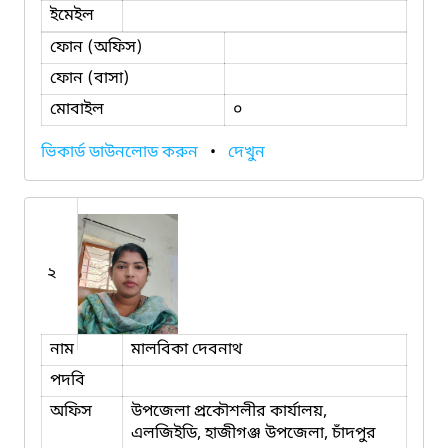
ইমেইল
ফোন (অফিস)
ফোন (বাসা)
মোবাইল
০
ভিকার্ড ডাউনলোড করুন
•
দেখুন
২
নাম
মালবিকা দেবনাথ
পদবি
অফিস
উপজেলা প্রকৌশলীর কার্যালয়,
এলজিইডি, হাজীগঞ্জ উপজেলা, চাঁদপুর