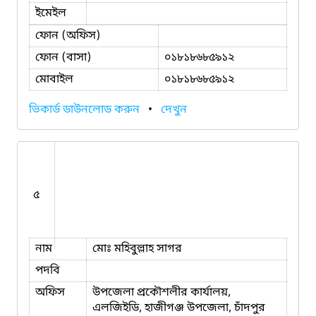
ইমেইল
ফোন (অফিস)
ফোন (বাসা)
০১৮১৮৬৮৫৯১২
মোবাইল
০১৮১৮৬৮৫৯১২
ভিকার্ড ডাউনলোড করুন
•
দেখুন
৫
নাম
মোঃ মহিবুল্লাহ সাগর
পদবি
অফিস
উপজেলা প্রকৌশলীর কার্যালয়,
এলজিইডি, হাজীগঞ্জ উপজেলা, চাঁদপুর