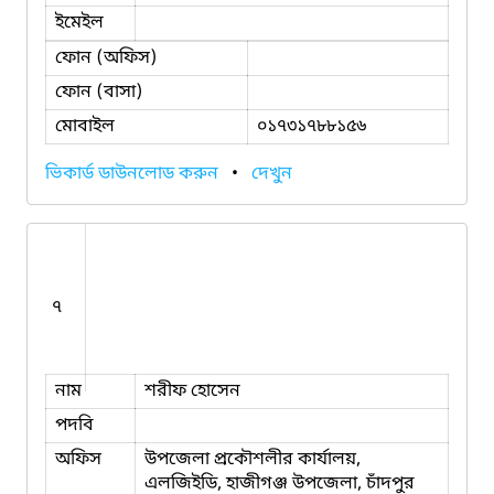
ইমেইল
ফোন (অফিস)
ফোন (বাসা)
মোবাইল
০১৭৩১৭৮৮১৫৬
ভিকার্ড ডাউনলোড করুন
•
দেখুন
৭
নাম
শরীফ হোসেন
পদবি
অফিস
উপজেলা প্রকৌশলীর কার্যালয়,
এলজিইডি, হাজীগঞ্জ উপজেলা, চাঁদপুর