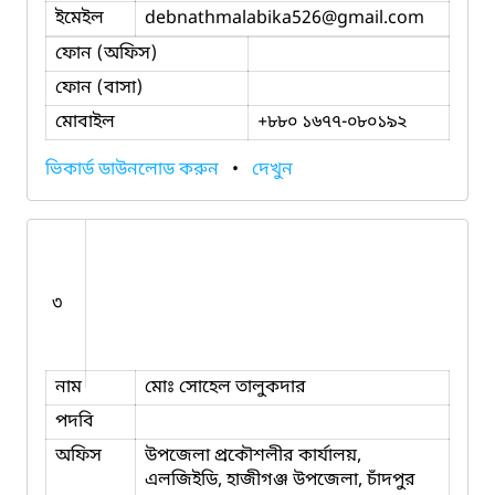
ইমেইল
debnathmalabika526
@gmail.com
ফোন (অফিস)
ফোন (বাসা)
মোবাইল
+৮৮০ ১৬৭৭-০৮০১৯২
ভিকার্ড ডাউনলোড করুন
•
দেখুন
৩
নাম
মোঃ সোহেল তালুকদার
পদবি
অফিস
উপজেলা প্রকৌশলীর কার্যালয়,
এলজিইডি, হাজীগঞ্জ উপজেলা, চাঁদপুর