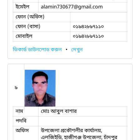
ইমেইল
alamin730677
@gmail.com
ফোন (অফিস)
ফোন (বাসা)
০১৯৪২৮৯৭১১০
মোবাইল
০১৯৪২৮৯৭১১০
ভিকার্ড ডাউনলোড করুন
•
দেখুন
৯
নাম
মোঃ আবুল বাশার
পদবি
অফিস
উপজেলা প্রকৌশলীর কার্যালয়,
এলজিইডি, হাজীগঞ্জ উপজেলা, চাঁদপুর