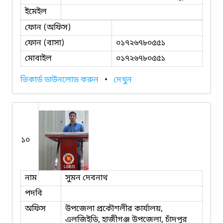
ইমেইল
ফোন (অফিস)
ফোন (বাসা)
০১৭২৬৭৮০৫৫১
মোবাইল
০১৭২৬৭৮০৫৫১
ভিকার্ড ডাউনলোড করুন
•
দেখুন
১০
নাম
সুমন দেবনাথ
পদবি
অফিস
উপজেলা প্রকৌশলীর কার্যালয়,
এলজিইডি, হাজীগঞ্জ উপজেলা, চাঁদপুর