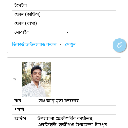
ইমেইল
ফোন (অফিস)
ফোন (বাসা)
মোবাইল
-
ভিকার্ড ডাউনলোড করুন
•
দেখুন
৬
নাম
মোঃ আবু মুসা খন্দকার
পদবি
অফিস
উপজেলা প্রকৌশলীর কার্যালয়,
এলজিইডি, হাজীগঞ্জ উপজেলা, চাঁদপুর