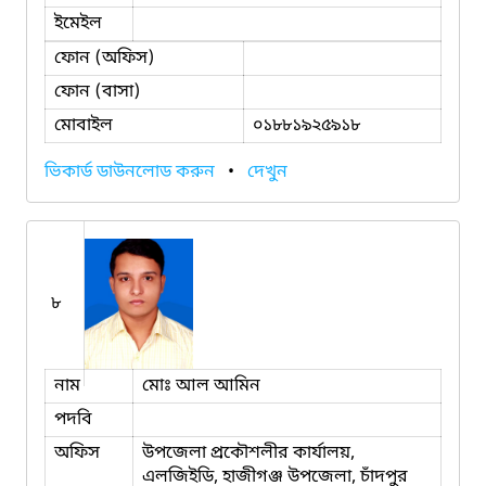
ইমেইল
ফোন (অফিস)
ফোন (বাসা)
মোবাইল
০১৮৮১৯২৫৯১৮
ভিকার্ড ডাউনলোড করুন
•
দেখুন
৮
নাম
মোঃ আল আমিন
পদবি
অফিস
উপজেলা প্রকৌশলীর কার্যালয়,
এলজিইডি, হাজীগঞ্জ উপজেলা, চাঁদপুর