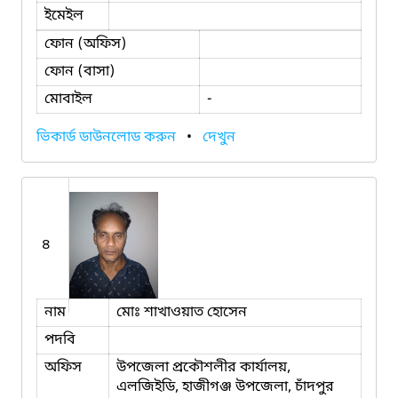
ইমেইল
ফোন (অফিস)
ফোন (বাসা)
মোবাইল
-
ভিকার্ড ডাউনলোড করুন
•
দেখুন
৪
নাম
মোঃ শাখাওয়াত হোসেন
পদবি
অফিস
উপজেলা প্রকৌশলীর কার্যালয়,
এলজিইডি, হাজীগঞ্জ উপজেলা, চাঁদপুর