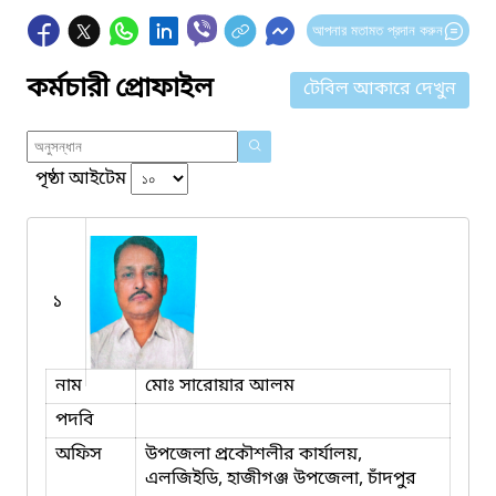
আপনার মতামত প্রদান করুন
কর্মচারী প্রোফাইল
টেবিল আকারে দেখুন
পৃষ্ঠা আইটেম
১
নাম
মোঃ সারোয়ার আলম
পদবি
অফিস
উপজেলা প্রকৌশলীর কার্যালয়,
এলজিইডি, হাজীগঞ্জ উপজেলা, চাঁদপুর