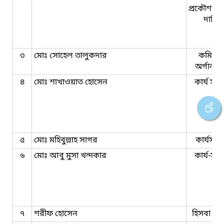
প্রকৌশলী
দায়িত্ব
৩
মোঃ সোহেল তালুকদার
কমিউনি
অর্গানাই
৪
মোঃ শাখাওয়াত হোসেন
কার্য সহ
৫
মোঃ মহিবুল্লাহ সাগর
কার্যসহক
৬
মোঃ আবু মুসা খন্দকার
কার্য-সহ
৭
শরীফ হোসেন
হিসবা সহ