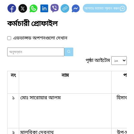
আপনার মতামত প্রদান করুন
কর্মচারী প্রোফাইল
এডভান্সড অপশনগুলো দেখান
পৃষ্ঠা আইটেম
নং
নাম
পদবি
১
মোঃ সারোয়ার আলম
হিসাব রক
২
মালবিকা দেবনাথ
উপ-সহা