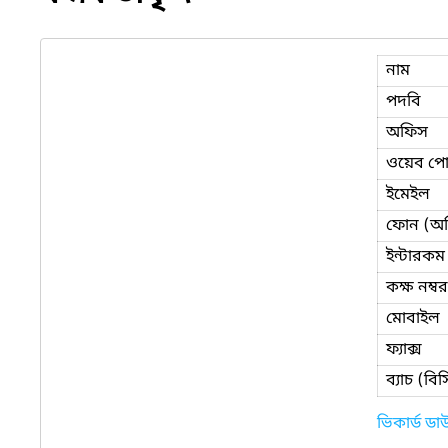
নাম
পদবি
অফিস
ওয়েব পোর
ইমেইল
ফোন (অ
ইন্টারকম
কক্ষ নম্বর
মোবাইল
ফ্যাক্স
ব্যাচ (ব
ভিকার্ড ড