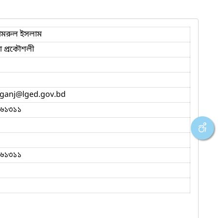
ামরুল ইসলাম
 প্রকৌশলী
iganj
@lged.gov.bd
৬১৩১১
৬১৩১১