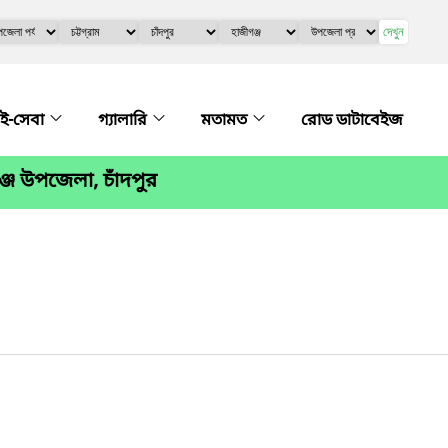
দেখুন
ই-সেবা
গ্যালারি
মতামত
রোড ডাটাবেইজ
্জ উপজেলা, চাঁদপুর