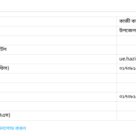
কাজী ক
উপজেলা
্টল
ue.haz
ফিস)
০১৭০৮১
০১৭০৮১
িসিএস)
াউনলোড করুন