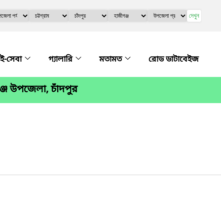
দেখুন
ই-সেবা
গ্যালারি
মতামত
রোড ডাটাবেইজ
্জ উপজেলা, চাঁদপুর