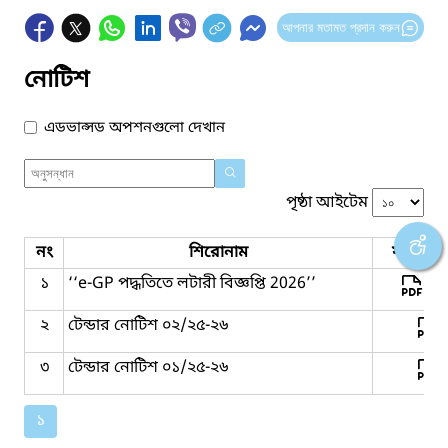
আপনার মতামত প্রদান করুন
নোটিশ
এডভান্সড অপশনগুলো দেখান
পৃষ্ঠা আইটেম
নং
শিরোনাম
ফাইল সম
১
‘‘e-GP পদ্ধতিতে লটারী বিজ্ঞপ্তি 2026’’
২
টেন্ডার নোটিশ ০২/২৫-২৬
৩
টেন্ডার নোটিশ ০১/২৫-২৬
১